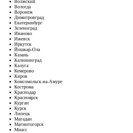
Волжский
Вологда
Воронеж
Димитровград
Екатеринбург
Зеленоград
Иваново
Ижевск
Иркутск
Йошкар-Ола
Казань
Калининград
Калуга
Кемерово
Киров
Комсомольск-на-Амуре
Кострома
Краснодар
Красноярск
Курган
Курск
Липецк
Магадан
Магнитогорск
Миасс