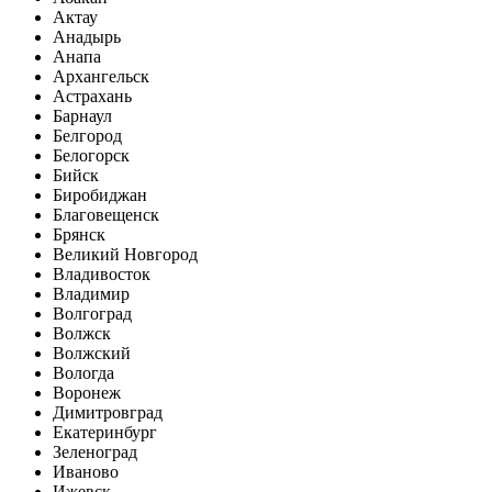
Актау
Анадырь
Анапа
Архангельск
Астрахань
Барнаул
Белгород
Белогорск
Бийск
Биробиджан
Благовещенск
Брянск
Великий Новгород
Владивосток
Владимир
Волгоград
Волжск
Волжский
Вологда
Воронеж
Димитровград
Екатеринбург
Зеленоград
Иваново
Ижевск