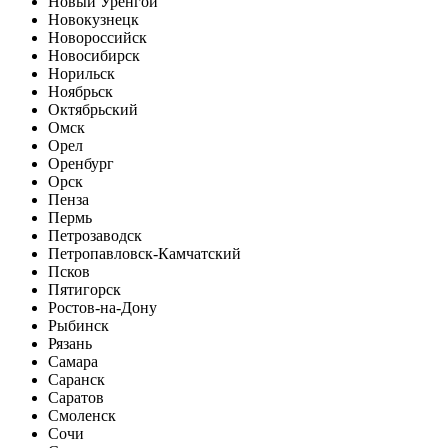
Новый Уренгой
Новокузнецк
Новороссийск
Новосибирск
Норильск
Ноябрьск
Октябрьский
Омск
Орел
Оренбург
Орск
Пенза
Пермь
Петрозаводск
Петропавловск-Камчатский
Псков
Пятигорск
Ростов-на-Дону
Рыбинск
Рязань
Самара
Саранск
Саратов
Смоленск
Сочи