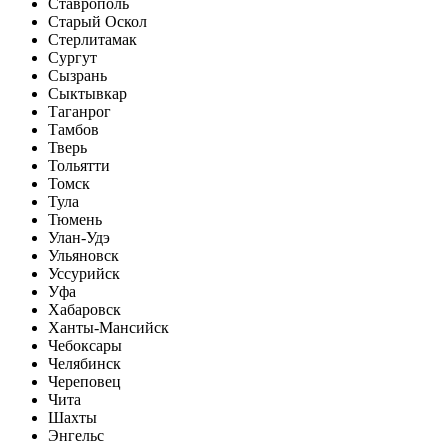
Ставрополь
Старый Оскол
Стерлитамак
Сургут
Сызрань
Сыктывкар
Таганрог
Тамбов
Тверь
Тольятти
Томск
Тула
Тюмень
Улан-Удэ
Ульяновск
Уссурийск
Уфа
Хабаровск
Ханты-Мансийск
Чебоксары
Челябинск
Череповец
Чита
Шахты
Энгельс