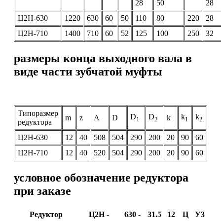
28
50
28
Ц2Н-630
1220
630
60
50
110
80
220
28
Ц2Н-710
1400
710
60
52
125
100
250
32
размеры конца выходного вала в
виде части зубчатой муфты
Типоразмер
D
D
k
k
m
z
A
D
k
1
2
1
2
редуктора
Ц2Н-630
12
40
508
504
290
200
20
90
60
Ц2Н-710
12
40
520
504
290
200
20
90
60
условное обозначение редуктора
при заказе
Редуктор
Ц2Н
-
630
-
31.5
12
Ц
У3