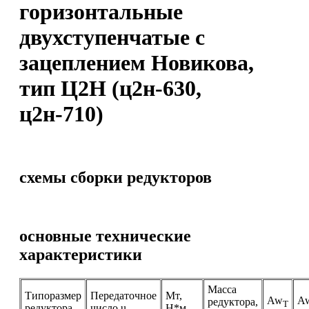
горизонтальные
двухступенчатые с
зацеплением Новикова,
тип Ц2Н (ц2н-630,
ц2н-710)
схемы сборки редукторов
основные технические
характеристики
Масса
Типоразмер
Передаточное
Мт,
Aw
A
редуктора,
T
редуктора
число u
Н*м