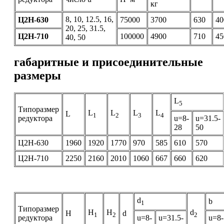
кг
8, 10, 12.5, 16,
Ц2Н-630
75000
3700
630
40
20, 25, 31.5,
Ц2Н-710
100000
4900
710
45
40, 50
габаритные и присоединительные
размеры
L
5
Типоразмер
L
L
L
L
L
1
2
3
4
редуктора
u=8-
u=31.5-
28
50
Ц2Н-630
1960
1920
1770
970
585
610
570
Ц2Н-710
2250
2160
2010
1060
667
660
620
d
b
1
Типоразмер
H
H
d
H
d
1
2
2
редуктора
u=8-
u=31.5-
u=8-