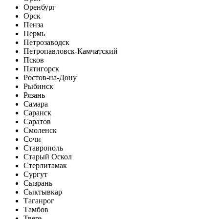
Оренбург
Орск
Пенза
Пермь
Петрозаводск
Петропавловск-Камчатский
Псков
Пятигорск
Ростов-на-Дону
Рыбинск
Рязань
Самара
Саранск
Саратов
Смоленск
Сочи
Ставрополь
Старый Оскол
Стерлитамак
Сургут
Сызрань
Сыктывкар
Таганрог
Тамбов
Тверь