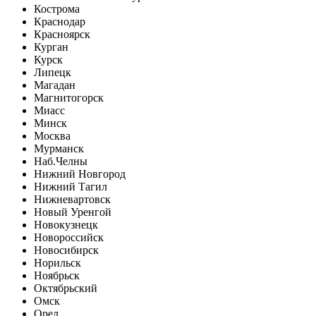
Кострома
Краснодар
Красноярск
Курган
Курск
Липецк
Магадан
Магнитогорск
Миасс
Минск
Москва
Мурманск
Наб.Челны
Нижний Новгород
Нижний Тагил
Нижневартовск
Новый Уренгой
Новокузнецк
Новороссийск
Новосибирск
Норильск
Ноябрьск
Октябрьский
Омск
Орел