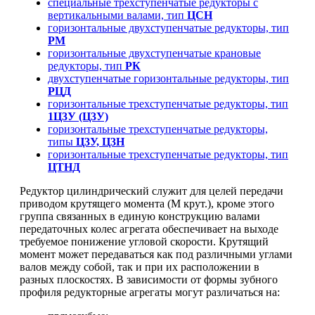
специальные трехступенчатые редукторы с
вертикальными валами, тип
ЦСН
горизонтальные двухступенчатые редукторы, тип
РМ
горизонтальные двухступенчатые крановые
редукторы, тип
РК
двухступенчатые горизонтальные редукторы, тип
РЦД
горизонтальные трехступенчатые редукторы, тип
1Ц3У (Ц3У)
горизонтальные трехступенчатые редукторы,
типы
Ц3У, Ц3Н
горизонтальные трехступенчатые редукторы, тип
ЦТНД
Редуктор цилиндрический служит для целей передачи
приводом крутящего момента (M крут.), кроме этого
группа связанных в единую конструкцию валами
передаточных колес агрегата обеспечивает на выходе
требуемое понижение угловой скорости. Крутящий
момент может передаваться как под различными углами
валов между собой, так и при их расположении в
разных плоскостях. В зависимости от формы зубного
профиля редукторные агрегаты могут различаться на: