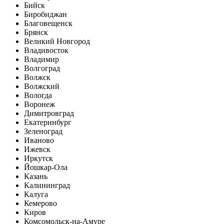
Бийск
Биробиджан
Благовещенск
Брянск
Великий Новгород
Владивосток
Владимир
Волгоград
Волжск
Волжский
Вологда
Воронеж
Димитровград
Екатеринбург
Зеленоград
Иваново
Ижевск
Иркутск
Йошкар-Ола
Казань
Калининград
Калуга
Кемерово
Киров
Комсомольск-на-Амуре