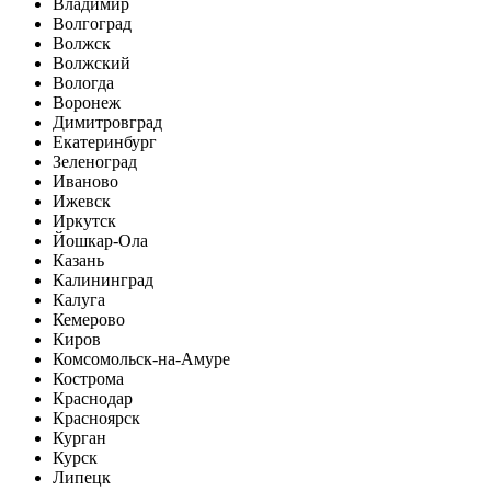
Владимир
Волгоград
Волжск
Волжский
Вологда
Воронеж
Димитровград
Екатеринбург
Зеленоград
Иваново
Ижевск
Иркутск
Йошкар-Ола
Казань
Калининград
Калуга
Кемерово
Киров
Комсомольск-на-Амуре
Кострома
Краснодар
Красноярск
Курган
Курск
Липецк