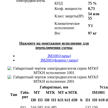
КПД
75 %
Коэф. мощности
0,73
54 или
Класс защиты(IP)
55
Климатическое
У1
исполнение
Вес
97 кг
Нажмите на монтажное исполнение для
переключения схемы
IM1001(лапы)
IM2001(фланец+лапы)
Габаритные, мм
Уста
Габа-
MT
MTK
MT и MTK
IM1001
Тип
рит
l30
l33
l30
l33
h31
b11
d30
h
l31
l10
b10
d
011
516
585
416
485
132
150