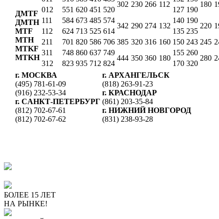
302
230
266
112
180
1
012
551
620
451
520
127
190
ДMTF
111
584
673
485
574
140
190
ДMTН
342
290
274
132
220
1
MTF
112
624
713
525
614
135
235
MTH
211
701
820
586
706
385
320
316
160
150
243
245
2
MTKF
311
748
860
637
749
155
260
MTKH
444
350
360
180
280
2
312
823
935
712
824
170
320
г. МОСКВА
г. АРХАНГЕЛЬСК
(495) 781-61-09
(818) 263-91-23
(916) 232-53-34
г. КРАСНОДАР
г. CАНКТ-ПЕТЕРБУРГ
(861) 203-35-84
(812) 702-67-61
г. НИЖНИЙ НОВГОРОД
(812) 702-67-62
(831) 238-93-28
ПОЧЕМУ ПОКУПАЮТ У
НАС
БОЛЕЕ 15 ЛЕТ
НА РЫНКЕ!