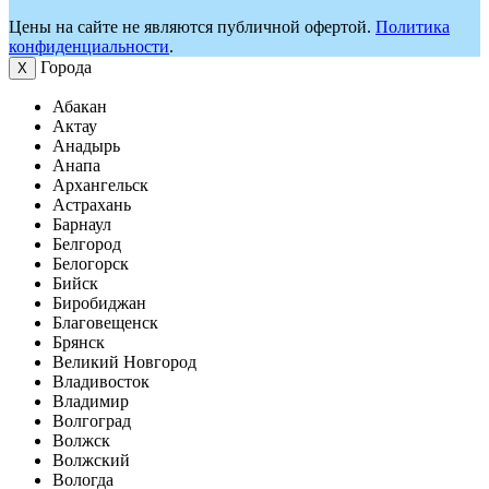
Цены на сайте не являются публичной офертой.
Политика
конфиденциальности
.
Города
Х
Абакан
Актау
Анадырь
Анапа
Архангельск
Астрахань
Барнаул
Белгород
Белогорск
Бийск
Биробиджан
Благовещенск
Брянск
Великий Новгород
Владивосток
Владимир
Волгоград
Волжск
Волжский
Вологда