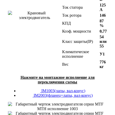
125
Ток статора
А
Ток ротора
146
87
КПД
%
Коэф. мощности
0,77
54
Класс защиты(IP)
или
55
Климатическое
У1
исполнение
776
Вес
кг
Нажмите на монтажное исполнение для
переключения схемы
IM1003(лапы, вал-конус)
IM2003(фланец+лапы, вал-конус)