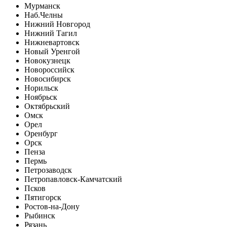
Мурманск
Наб.Челны
Нижний Новгород
Нижний Тагил
Нижневартовск
Новый Уренгой
Новокузнецк
Новороссийск
Новосибирск
Норильск
Ноябрьск
Октябрьский
Омск
Орел
Оренбург
Орск
Пенза
Пермь
Петрозаводск
Петропавловск-Камчатский
Псков
Пятигорск
Ростов-на-Дону
Рыбинск
Рязань