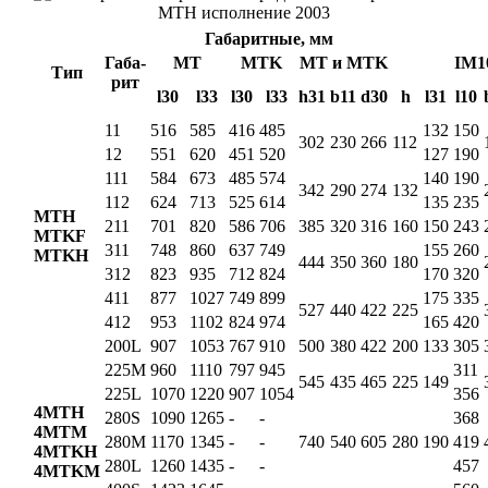
Габаритные, мм
Габа-
MT
MTK
MT и MTK
IM1
Тип
рит
l30
l33
l30
l33
h31
b11
d30
h
l31
l10
11
516
585
416
485
132
150
302
230
266
112
12
551
620
451
520
127
190
111
584
673
485
574
140
190
342
290
274
132
112
624
713
525
614
135
235
MTH
211
701
820
586
706
385
320
316
160
150
243
MTKF
311
748
860
637
749
155
260
MTKH
444
350
360
180
312
823
935
712
824
170
320
411
877
1027
749
899
175
335
527
440
422
225
412
953
1102
824
974
165
420
200L
907
1053
767
910
500
380
422
200
133
305
225M
960
1110
797
945
311
545
435
465
225
149
225L
1070
1220
907
1054
356
4MTH
280S
1090
1265
-
-
368
4MTM
280M
1170
1345
-
-
740
540
605
280
190
419
4MTKH
280L
1260
1435
-
-
457
4MTKM