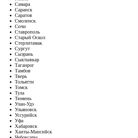
Самара
Саранск
Саратов
Смоленск
Сочи
Ставрополь
Старый Оскол
Стерлитамак
Сургут
Сызрань
Сыктывкар
Таганрог
Тамбов
Тверь
Тольятти
Томск
Тула
Тюмень
Улан-Удэ
Ульяновск
Уссурийск
Уфа
Хабаровск
Ханты-Мансийск
Чебоксары